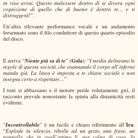
in viso avrai. Questo malessere dentro di te divora ogni
cognizione di quello che di buono è dentro te… e ti
distruggerà
!”.
Un’altra rilevante performance vocale e un andamento
forsennato sono il filo conduttore di questo quarto episodio
del disco.
Niente più sa di te
Gola
I media delineano le
E arriva “
” (
): “
regole di questa società, che osannando il corpo all’inferno
manda già. La linea è imposta a te chiave sociale e non
insegna certo a rispettare…
”
I toni si abbassano e il motore perde volutamente giri, il
racconto prevale nonostante la spinta alla dinamicità resti
evidente.
Incontrollabile
Ira
“
” è un facile e chiaro riferimento all’
:
Esplode in silenzio, ribolle ad un gesto, una frase, un
“
nonnulla che in quell’attimo lì, per colpa di cosa, lo