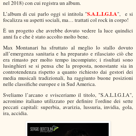
nel 2018) con cui registra un album.
S.A.L.I.G.I.A
L’album di cui parlo oggi si intitola "
", e si
focalizza su aspetti sociali, ma… trattati col rock in corpo!
È un progetto che avrebbe dovuto vedere la luce quindici
anni fa e che è stato accolto molto bene.
Max Montanari ha sfruttato al meglio lo stallo dovuto
all’emergenza sanitaria e ha preparato e rilasciato ciò che
era rimasto per molto tempo incompiuto; i risultati sono
lusinghieri se si pensa che la proposta, nonostante sia in
controtendenza rispetto a quanto richiesto dai gestori dei
media musicali tradizionali, ha raggiunto buone posizioni
nelle classifiche europee e in Sud America.
Sveliamo l’arcano e svisceriamo il titolo, "S.A.L.I.G.I.A",
acronimo italiano utilizzato per definire l'ordine dei sette
peccati capitali: superbia, avarizia, lussuria, invidia, gola,
ira, accidia.