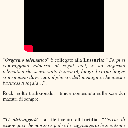
Orgasmo telematico
Lussuria:
Corpi si
“
” è collegato alla
“
contraggono addosso ai sogni tuoi, è un orgasmo
telematico che senza volto ti sazierà, lungo il corpo lingue
si insinuano dove vuoi, il piacere dell’immagine che questo
business ti regala
…”.
Rock molto tradizionale, ritmica conosciuta sulla scia dei
maestri di sempre.
Ti distruggerà
Invidia
Cerchi di
“
” fa riferimento all’
: “
essere quel che non sei e poi se lo raggiungerai lo scontento